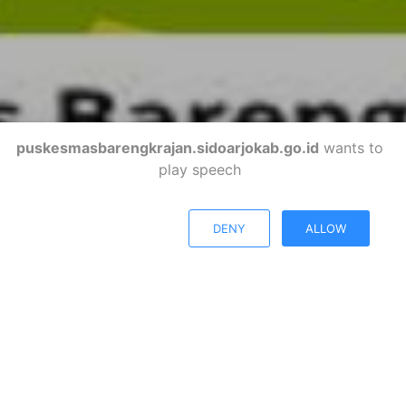
puskesmasbarengkrajan.sidoarjokab.go.id
wants to
play speech
DENY
ALLOW
Kabupaten Sidoarjo